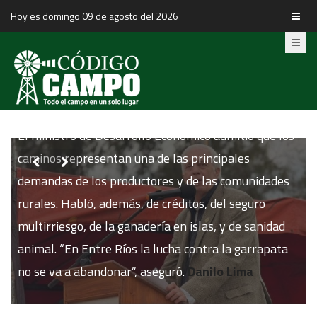
Hoy es domingo 09 de agosto del 2026
Bernaudo repasó los trabajos que se realizan en rutas y caminos
del departamento Villaguay
El ministro de Desarrollo Económico admitió que los
caminos representan una de las principales


demandas de los productores y de las comunidades
s
rurales. Habló, además, de créditos, del seguro
multirriesgo, de la ganadería en islas, y de sanidad
o
animal. “En Entre Ríos la lucha contra la garrapata
no se va a abandonar”, aseguró.
Danilo Lima