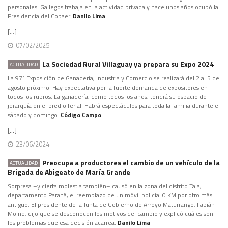
personales. Gallegos trabaja en la actividad privada y hace unos años ocupó la
Presidencia del Copaer.
Danilo Lima
[...]
07/02/2025
La Sociedad Rural Villaguay ya prepara su Expo 2024
ACTUALIDAD
La 97ª Exposición de Ganadería, Industria y Comercio se realizará del 2 al 5 de
agosto próximo. Hay expectativa por la fuerte demanda de expositores en
todos los rubros. La ganadería, como todos los años, tendrá su espacio de
jerarquía en el predio ferial. Habrá espectáculos para toda la familia durante el
sábado y domingo.
Código Campo
[...]
23/06/2024
Preocupa a productores el cambio de un vehículo de la
ACTUALIDAD
Brigada de Abigeato de María Grande
Sorpresa –y cierta molestia también– causó en la zona del distrito Tala,
departamento Paraná, el reemplazo de un móvil policial 0 KM por otro más
antiguo. El presidente de la Junta de Gobierno de Arroyo Maturrango, Fabián
Moine, dijo que se desconocen los motivos del cambio y explicó cuáles son
los problemas que esa decisión acarrea.
Danilo Lima