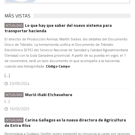
MÁS VISTAS
Lo que hay que saber del nuevo sistema para
ACTUALIDAD
transportar hacienda
El director de Producción Animal, Martín Sieber, dio detalles del Documento
Único de Tránsito. La herramienta unifica el Documento de Tránsito
Electrónico (DTE) del Servicio Nacional de Sanidad y Calidad Agroalimentaria
(Senasa) con la Guía Ganadera provincial. A partir de su puesta en vigor, el 1
de noviembre, será un solo documento el que acompañe a la hacienda
cuando sea transportada.
Código Campo
[...]
25/09/2024
Murió Iñaki Etchevehere
ACTUALIDAD
[...]
16/05/2025
Carina Gallegos es la nueva directora de Agricultura
ACTUALIDAD
de Entre Ríos
Reemplaza a Gustavo Oertlin quien presentó su renuncia al cargo por razones